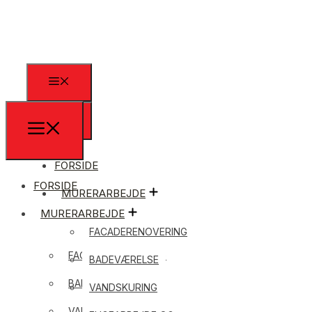
FORSIDE
FORSIDE
MURERARBEJDE
MURERARBEJDE
FACADERENOVERING
FACADERENOVERING
BADEVÆRELSE
BADEVÆRELSE
VANDSKURING
VANDSKURING