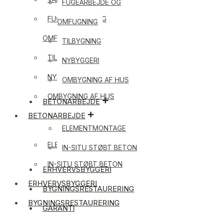
FUGEARBEJDE OG
FUGEARBEJDE OG
OMFUGNING
OMFUGNING
TILBYGNING
TILBYGNING
NYBYGGERI
NYBYGGERI
OMBYGNING AF HUS
OMBYGNING AF HUS
BETONARBEJDE
BETONARBEJDE
ELEMENTMONTAGE
ELEMENTMONTAGE
IN-SITU STØBT BETON
IN-SITU STØBT BETON
ERHVERVSBYGGERI
ERHVERVSBYGGERI
BYGNINGSRESTAURERING
BYGNINGSRESTAURERING
GARANTI