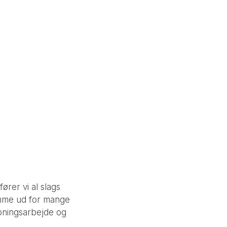
rer vi al slags
mme ud for mange
øbningsarbejde og