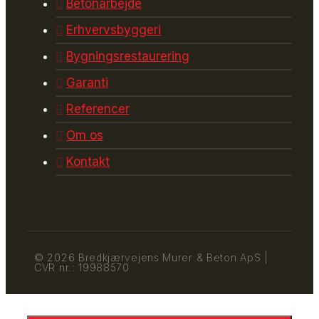
Betonarbejde
Erhvervsbyggeri
Bygningsrestaurering
Garanti
Referencer
Om os
Kontakt
© 2026 Bredkjærvejens Murer & Beton ApS |
CVR nr.: 19988570